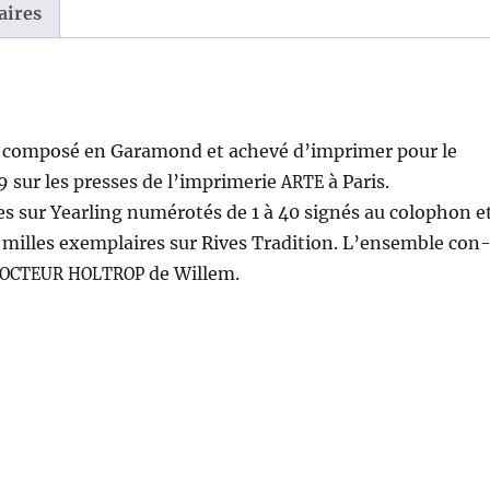
aires
té com­posé en Gara­mond et achevé d’im­primer pour le
sur les press­es de l’im­primerie
à Paris.
ARTE
res sur Year­ling numérotés de 1 à 40 signés au colophon e
t milles exem­plaires sur Rives Tra­di­tion. L’ensem­ble con
de Willem.
OCTEUR
HOLTROP