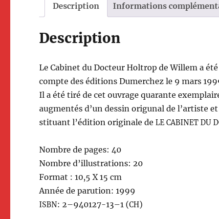
Description
Informations complément
Description
Le Cab­i­net du Doc­teur Holtrop de Willem a é
compte des édi­tions Dumerchez le 9 mars 1999 
Il a été tiré de cet ouvrage quar­ante exem­plai
aug­men­tés d’un dessin ori­gu­nal de l’artiste e
sti­tu­ant l’édi­tion orig­i­nale de
LE
CABINET
DU
D
Nom­bre de pages: 40
Nom­bre d’il­lus­tra­tions: 20
For­mat : 10,5 X 15 cm
Année de paru­tion: 1999
: 2–940127-13–1 (
)
ISBN
CH