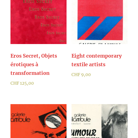
Eros Secret, Objets
Eight contemporary
érotiques à
textile artists
transformation
CHF
9,00
CHF
125,00