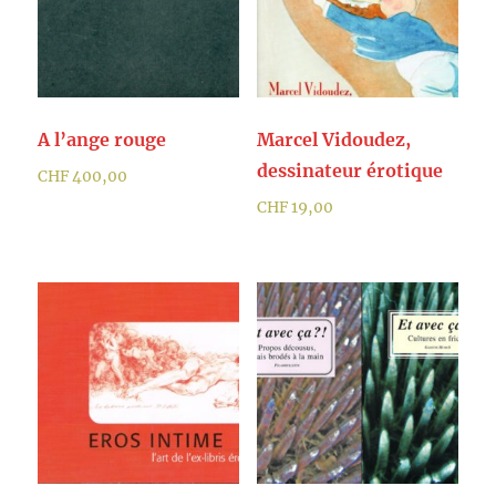
A l’ange rouge
Marcel Vidoudez,
dessinateur érotique
CHF
400,00
CHF
19,00