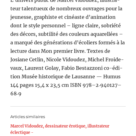
L’u­nivers pub­lic de Mar­cel Vidoudez, illus­tra­
teur tal­entueux de nom­breux ouvrages pour la
jeunesse, graphiste et cinéaste d’an­i­ma­tion
dont le style per­son­nel – ligne claire, sobriété
des décors, sub­til­ité des couleurs aquarel­lées –
a mar­qué des généra­tions d’é­col­iers for­més à la
lec­ture dans Mon pre­mier livre. Textes de
Josiane Cetlin, Nicole Vidoudez, Michel Froide­
vaux, Lau­rent Golay, Fabio Bestaz­zoni co-édi­
tion Musée his­torique de Lau­sanne — Humus
144 pages 15,4 x 23,5 cm
978–2‑940127–
ISBN
68‑9
Articles similaires
Marcel Vidoudez, dessinateur érotique, illustrateur
éclectique -