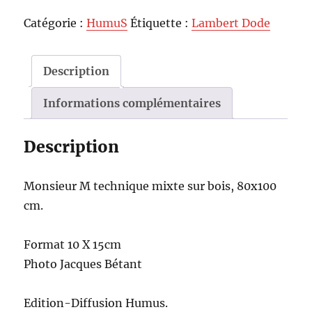
Catégorie :
HumuS
Étiquette :
Lambert Dode
Description
Informations complémentaires
Description
Mon­sieur M tech­nique mixte sur bois, 80x100
cm.
For­mat 10 X 15cm
Pho­to Jacques Bétant
Edi­tion-Dif­fu­sion Humus.