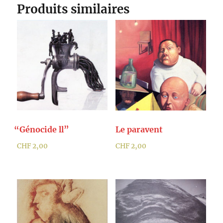
Produits similaires
“
Génocide ll”
Le paravent
CHF
2,00
CHF
2,00