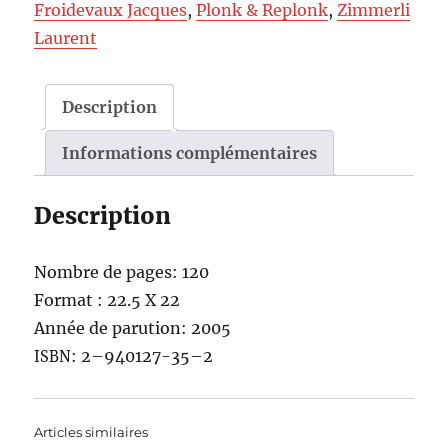
Froidevaux Jacques
,
Plonk & Replonk
,
Zimmerli
Laurent
Description
Informations complémentaires
Description
Nom­bre de pages: 120
For­mat : 22.5 X 22
Année de paru­tion: 2005
: 2–940127-35–2
ISBN
Articles similaires