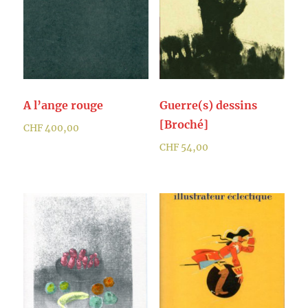
A l’ange rouge
Guerre(s) dessins
[Broché]
CHF
400,00
CHF
54,00