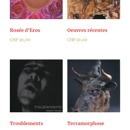
Rosée d’Eros
Oeuvres récentes
CHF
36,00
CHF
10,00
Troublements
Terramorphose