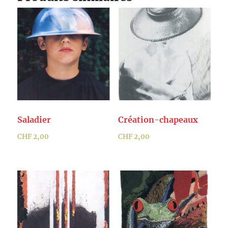
Saladier
Création-chapeaux
CHF
2,00
CHF
2,00